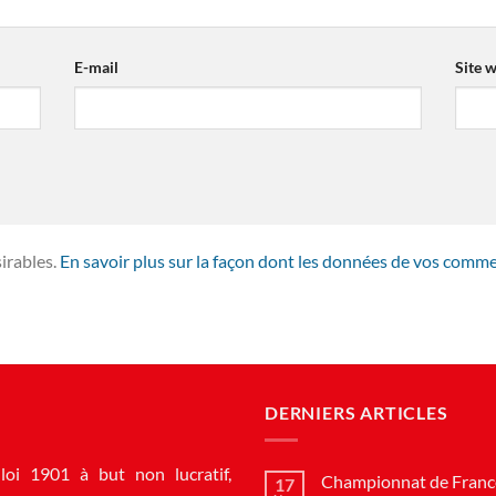
E-mail
Site 
sirables.
En savoir plus sur la façon dont les données de vos comme
DERNIERS ARTICLES
loi 1901 à but non lucratif,
Championnat de France
17