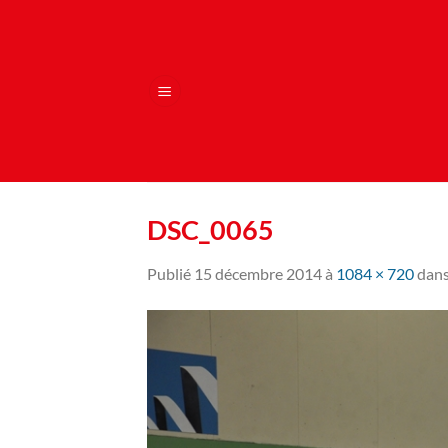
Passer
au
contenu
DSC_0065
Publié
15 décembre 2014
à
1084 × 720
dan