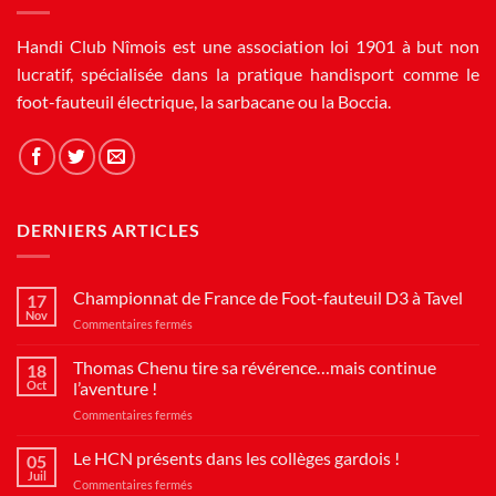
Handi Club Nîmois est une association loi 1901 à but non
lucratif, spécialisée dans la pratique handisport comme le
foot-fauteuil électrique, la sarbacane ou la Boccia.
DERNIERS ARTICLES
Championnat de France de Foot-fauteuil D3 à Tavel
17
Nov
sur
Commentaires fermés
Championnat
de
Thomas Chenu tire sa révérence…mais continue
18
France
Oct
l’aventure !
de
sur
Commentaires fermés
Foot-
Thomas
fauteuil
Chenu
Le HCN présents dans les collèges gardois !
D3
05
tire
à
Juil
sur
Commentaires fermés
sa
Tavel