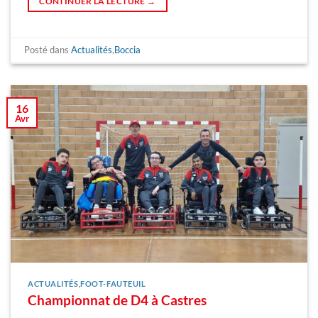
CONTINUER LA LECTURE
→
Posté dans
Actualités
,
Boccia
16
Avr
ACTUALITÉS
,
FOOT-FAUTEUIL
Championnat de D4 à Castres