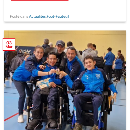
Posté dans
Actualités
,
Foot-Fauteuil
03
Mar