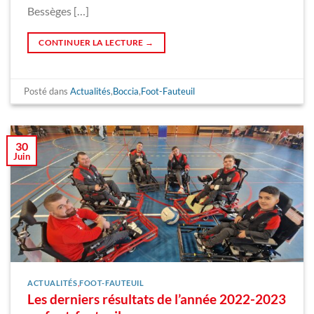
Bessèges […]
CONTINUER LA LECTURE
→
Posté dans
Actualités
,
Boccia
,
Foot-Fauteuil
30
Juin
ACTUALITÉS
,
FOOT-FAUTEUIL
Les derniers résultats de l’année 2022-2023