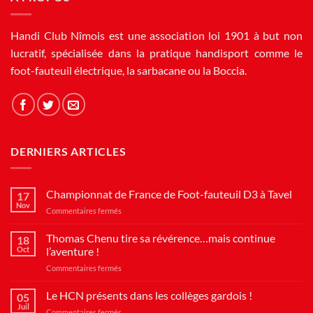
Handi Club Nîmois est une association loi 1901 à but non
lucratif, spécialisée dans la pratique handisport comme le
foot-fauteuil électrique, la sarbacane ou la Boccia.
DERNIERS ARTICLES
Championnat de France de Foot-fauteuil D3 à Tavel
17
Nov
sur
Commentaires fermés
Championnat
de
Thomas Chenu tire sa révérence…mais continue
18
France
Oct
l’aventure !
de
sur
Commentaires fermés
Foot-
Thomas
fauteuil
Chenu
Le HCN présents dans les collèges gardois !
D3
05
tire
à
Juil
sur
Commentaires fermés