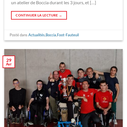
un atelier de Boccia durant les 3 jours, et […]
CONTINUER LA LECTURE
→
Posté dans
Actualités
,
Boccia
,
Foot-Fauteuil
29
Avr