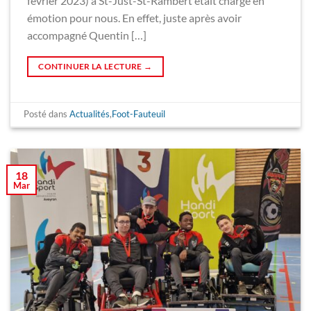
février 2023) à St-Just-St-Rambert était chargé en
émotion pour nous. En effet, juste après avoir
accompagné Quentin […]
CONTINUER LA LECTURE
→
Posté dans
Actualités
,
Foot-Fauteuil
18
Mar