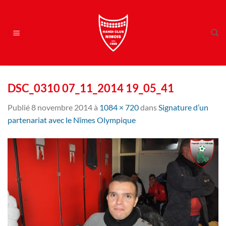
Passer
au
contenu
DSC_0310 07_11_2014 19_05_41
Publié
8 novembre 2014
à
1084 × 720
dans
Signature d’un
partenariat avec le Nîmes Olympique