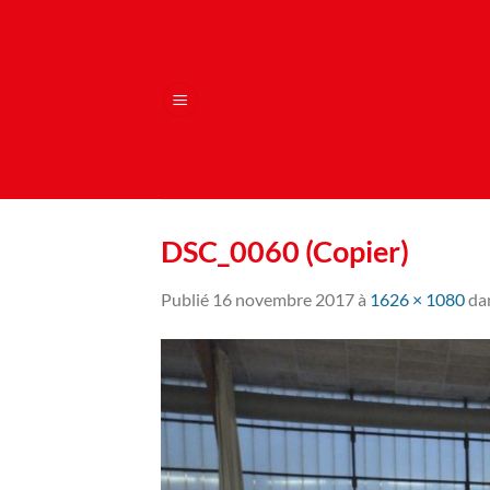
Passer
au
contenu
DSC_0060 (Copier)
Publié
16 novembre 2017
à
1626 × 1080
da