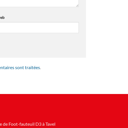
web
ntaires sont traitées
.
 de Foot-fauteuil D3 à Tavel