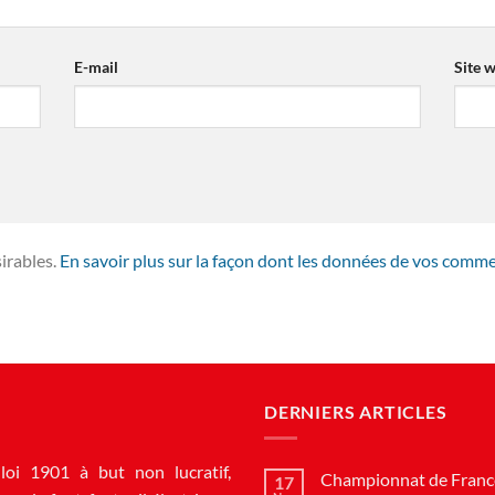
E-mail
Site 
sirables.
En savoir plus sur la façon dont les données de vos comme
DERNIERS ARTICLES
loi 1901 à but non lucratif,
Championnat de France
17