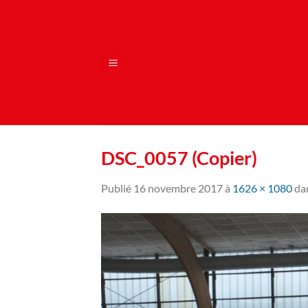
Passer
au
contenu
DSC_0057 (Copier)
Publié
16 novembre 2017
à
1626 × 1080
da