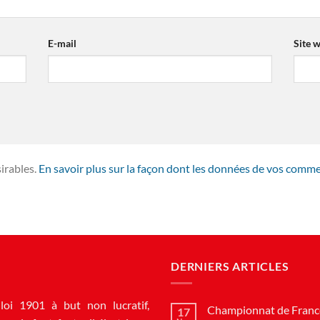
E-mail
Site 
sirables.
En savoir plus sur la façon dont les données de vos comme
DERNIERS ARTICLES
loi 1901 à but non lucratif,
Championnat de France
17