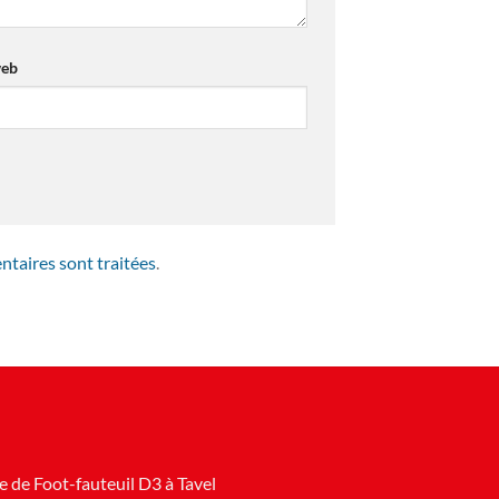
web
ntaires sont traitées
.
 de Foot-fauteuil D3 à Tavel