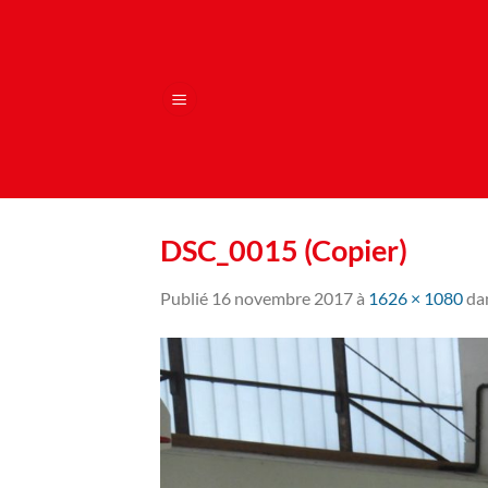
Passer
au
contenu
DSC_0015 (Copier)
Publié
16 novembre 2017
à
1626 × 1080
da