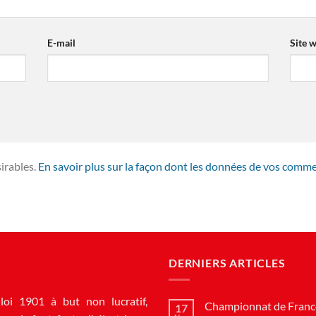
E-mail
Site 
sirables.
En savoir plus sur la façon dont les données de vos comme
DERNIERS ARTICLES
loi 1901 à but non lucratif,
Championnat de France
17