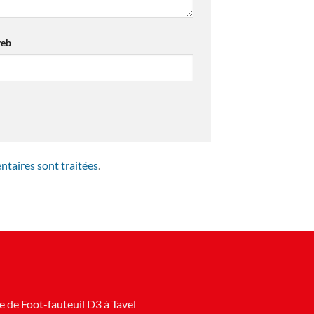
web
ntaires sont traitées
.
 de Foot-fauteuil D3 à Tavel