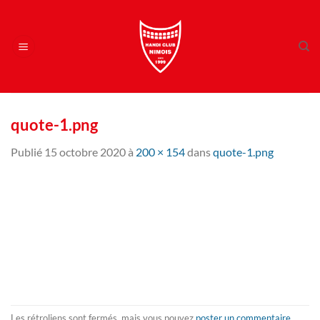
Passer
au
contenu
quote-1.png
Publié
15 octobre 2020
à
200 × 154
dans
quote-1.png
Les rétroliens sont fermés, mais vous pouvez
poster un commentaire
.