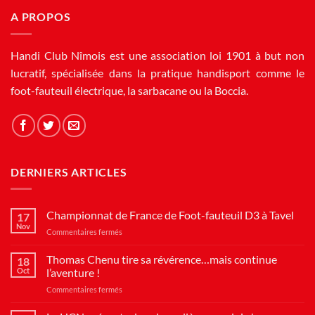
A PROPOS
Handi Club Nîmois est une association loi 1901 à but non
lucratif, spécialisée dans la pratique handisport comme le
foot-fauteuil électrique, la sarbacane ou la Boccia.
DERNIERS ARTICLES
Championnat de France de Foot-fauteuil D3 à Tavel
17
Nov
sur
Commentaires fermés
Championnat
de
Thomas Chenu tire sa révérence…mais continue
18
France
Oct
l’aventure !
de
sur
Commentaires fermés
Foot-
Thomas
fauteuil
Chenu
D3