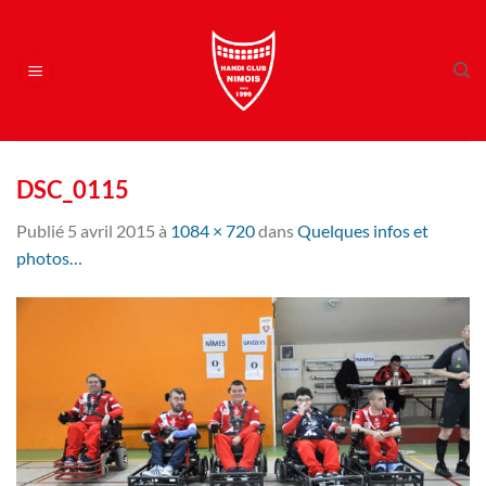
Passer
au
contenu
DSC_0115
Publié
5 avril 2015
à
1084 × 720
dans
Quelques infos et
photos…