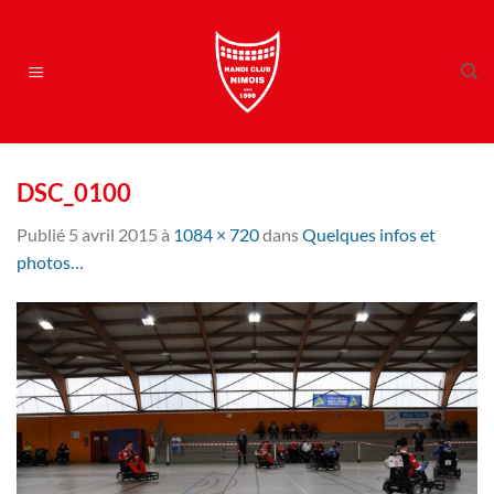
Passer
au
contenu
DSC_0100
Publié
5 avril 2015
à
1084 × 720
dans
Quelques infos et
photos…