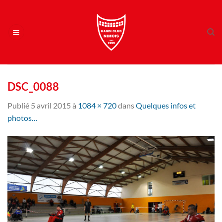
Passer
au
contenu
DSC_0088
Publié
5 avril 2015
à
1084 × 720
dans
Quelques infos et
photos…