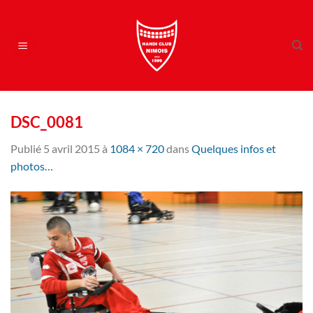
Passer
au
contenu
DSC_0081
Publié
5 avril 2015
à
1084 × 720
dans
Quelques infos et
photos…