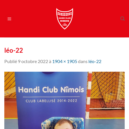
Passer
au
contenu
léo-22
Publié
9 octobre 2022
à
1904 × 1905
dans
léo-22