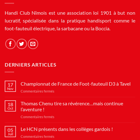
Handi Club Nîmois est une association loi 1901 à but non
lucratif, spécialisée dans la pratique handisport comme le
foot-fauteuil électrique, la sarbacane ou la Boccia.
DERNIERS ARTICLES
Championnat de France de Foot-fauteuil D3 à Tavel
17
Nov
sur
Commentaires fermés
Championnat
de
Thomas Chenu tire sa révérence…mais continue
18
France
Oct
l’aventure !
de
sur
Commentaires fermés
Foot-
Thomas
fauteuil
Chenu
Le HCN présents dans les collèges gardois !
D3
05
tire
à
Juil
sur
Commentaires fermés
sa
Tavel