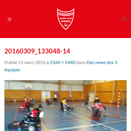
Passer
au
contenu
20160309_133048-14
Publié
11 mars 2016
à
2560 × 1440
dans
Des news des 3
équipes