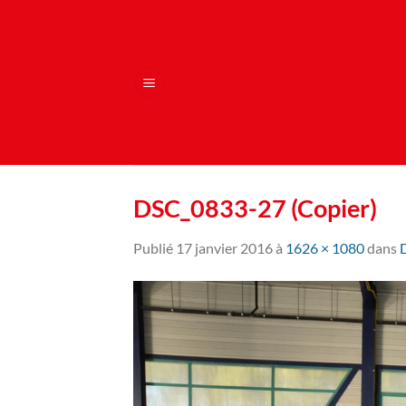
Passer
au
contenu
DSC_0833-27 (Copier)
Publié
17 janvier 2016
à
1626 × 1080
dans