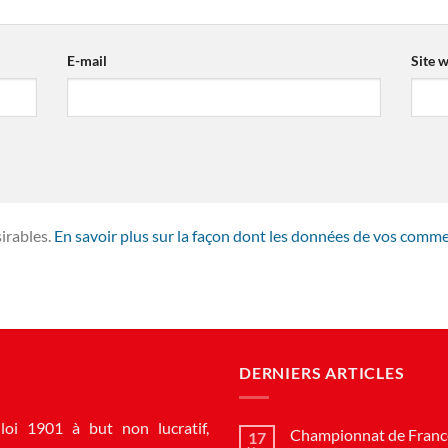
E-mail
Site 
sirables.
En savoir plus sur la façon dont les données de vos comme
DERNIERS ARTICLES
loi 1901 à but non lucratif,
Championnat de France
17