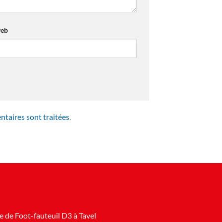
web
ntaires sont traitées
.
 de Foot-fauteuil D3 à Tavel