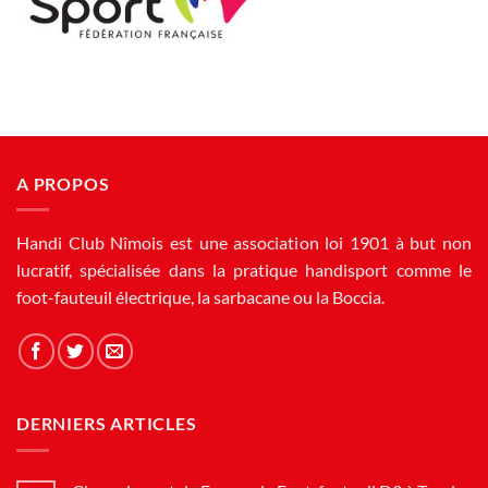
A PROPOS
Handi Club Nîmois est une association loi 1901 à but non
lucratif, spécialisée dans la pratique handisport comme le
foot-fauteuil électrique, la sarbacane ou la Boccia.
DERNIERS ARTICLES