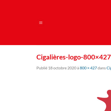
Passer
au
contenu
Cigalières-logo-800×427
Publié
18 octobre 2020
à
800 × 427
dans
Ci