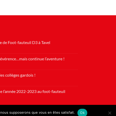
 de Foot-fauteuil D3 à Tavel
nat
évérence…mais continue l’aventure !
s collèges gardois !
e…
de l’année 2022-2023 au foot-fauteuil
e, nous supposerons que vous en êtes satisfait.
Ok