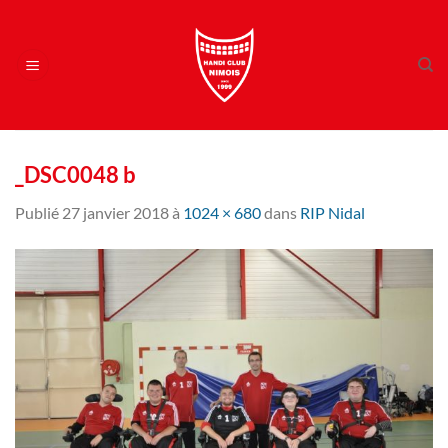
Passer
au
contenu
_DSC0048 b
Publié
27 janvier 2018
à
1024 × 680
dans
RIP Nidal