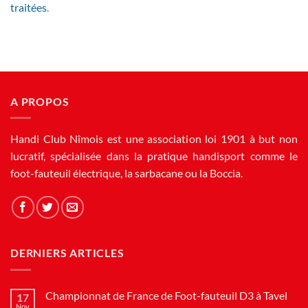
traitées
.
A PROPOS
Handi Club Nîmois est une association loi 1901 à but non
lucratif, spécialisée dans la pratique handisport comme le
foot-fauteuil électrique, la sarbacane ou la Boccia.
DERNIERS ARTICLES
Championnat de France de Foot-fauteuil D3 à Tavel
17
Nov